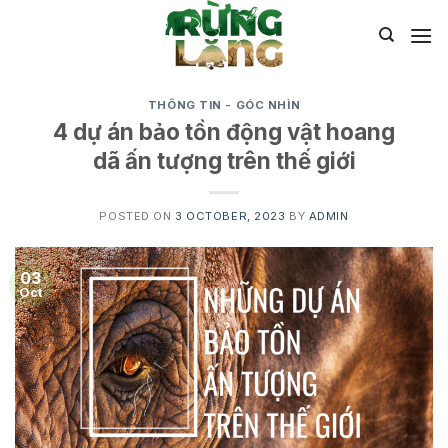
Skip
to
content
THÔNG TIN - GÓC NHÌN
4 dự án bảo tồn động vật hoang
dã ấn tượng trên thế giới
POSTED ON
3 OCTOBER, 2023
BY
ADMIN
03
Oct