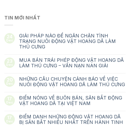
TIN MỚI NHẤT
GIẢI PHÁP NÀO ĐỂ NGĂN CHẶN TÌNH
24
Dec
TRẠNG NUÔI ĐỘNG VẬT HOANG DÃ LÀM
THÚ CƯNG
MUA BÁN TRÁI PHÉP ĐỘNG VẬT HOANG DÃ
23
Dec
LÀM THÚ CƯNG – VẤN NẠN NAN GIẢI
NHỮNG CÂU CHUYỆN CẢNH BÁO VỀ VIỆC
20
Dec
NUÔI ĐỘNG VẬT HOANG DÃ LÀM THÚ CƯNG
ĐIỂM NÓNG VỀ BUÔN BÁN, SĂN BẮT ĐỘNG
17
Dec
VẬT HOANG DÃ TẠI VIỆT NAM
ĐIỂM DANH NHỮNG ĐỘNG VẬT HOANG DÃ
17
Dec
BỊ SĂN BẮT NHIỀU NHẤT TRÊN HÀNH TINH