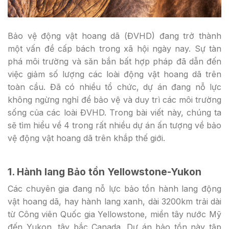
Bảo vệ động vật hoang dã (ĐVHD) đang trở thành
một vấn đề cấp bách trong xã hội ngày nay. Sự tàn
phá môi trường và săn bắn bất hợp pháp đã dẫn đến
việc giảm số lượng các loài động vật hoang dã trên
toàn cầu. Đã có nhiều tổ chức, dự án đang nỗ lực
không ngừng nghỉ để bảo vệ và duy trì các môi trường
sống của các loài ĐVHD. Trong bài viết này, chúng ta
sẽ tìm hiểu về 4 trong rất nhiều dự án ấn tượng về bảo
vệ động vật hoang dã trên khắp thế giới.
1. Hành lang Bảo tồn Yellowstone-Yukon
Các chuyên gia đang nỗ lực bảo tồn hành lang động
vật hoang dã, hay hành lang xanh, dài 3200km trải dài
từ Công viên Quốc gia Yellowstone, miền tây nước Mỹ
đến Yukon, tây bắc Canada. Dự án bảo tồn này tập