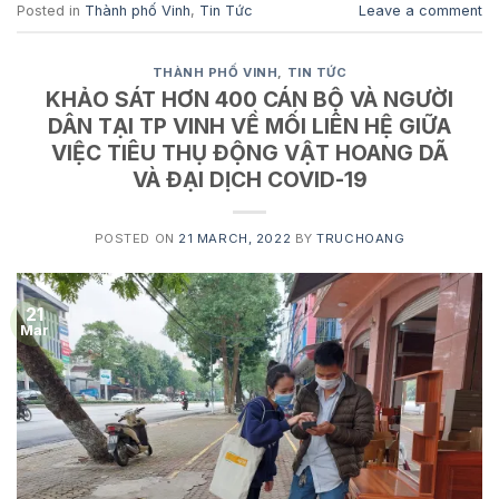
Posted in
Thành phố Vinh
,
Tin Tức
Leave a comment
THÀNH PHỐ VINH
,
TIN TỨC
KHẢO SÁT HƠN 400 CÁN BỘ VÀ NGƯỜI
DÂN TẠI TP VINH VỀ MỐI LIÊN HỆ GIỮA
VIỆC TIÊU THỤ ĐỘNG VẬT HOANG DÃ
VÀ ĐẠI DỊCH COVID-19
POSTED ON
21 MARCH, 2022
BY
TRUCHOANG
21
Mar