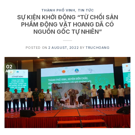
THÀNH PHỐ VINH
,
TIN TỨC
SỰ KIỆN KHỞI ĐỘNG “TỪ CHỐI SẢN
PHẨM ĐỘNG VẬT HOANG DÃ CÓ
NGUỒN GỐC TỰ NHIÊN”
POSTED ON
2 AUGUST, 2022
BY
TRUCHOANG
02
Aug