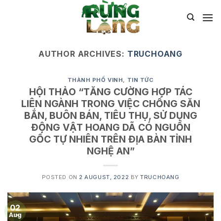
Skip
to
content
AUTHOR ARCHIVES:
TRUCHOANG
THÀNH PHỐ VINH
,
TIN TỨC
HỘI THẢO “TĂNG CƯỜNG HỢP TÁC
LIÊN NGÀNH TRONG VIỆC CHỐNG SĂN
BẮN, BUÔN BÁN, TIÊU THỤ, SỬ DỤNG
ĐỘNG VẬT HOANG DÃ CÓ NGUỒN
GỐC TỰ NHIÊN TRÊN ĐỊA BÀN TỈNH
NGHỆ AN”
POSTED ON
2 AUGUST, 2022
BY
TRUCHOANG
02
Aug