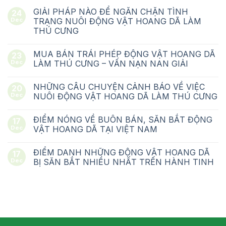
GIẢI PHÁP NÀO ĐỂ NGĂN CHẶN TÌNH
24
Dec
TRẠNG NUÔI ĐỘNG VẬT HOANG DÃ LÀM
THÚ CƯNG
MUA BÁN TRÁI PHÉP ĐỘNG VẬT HOANG DÃ
23
Dec
LÀM THÚ CƯNG – VẤN NẠN NAN GIẢI
NHỮNG CÂU CHUYỆN CẢNH BÁO VỀ VIỆC
20
Dec
NUÔI ĐỘNG VẬT HOANG DÃ LÀM THÚ CƯNG
ĐIỂM NÓNG VỀ BUÔN BÁN, SĂN BẮT ĐỘNG
17
Dec
VẬT HOANG DÃ TẠI VIỆT NAM
ĐIỂM DANH NHỮNG ĐỘNG VẬT HOANG DÃ
17
Dec
BỊ SĂN BẮT NHIỀU NHẤT TRÊN HÀNH TINH