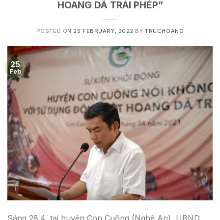
HOANG DÃ TRÁI PHÉP”
POSTED ON
25 FEBRUARY, 2022
BY
TRUCHOANG
25
Feb
Sáng 28.4, tại huyện Con Cuông (Nghệ An), UBND