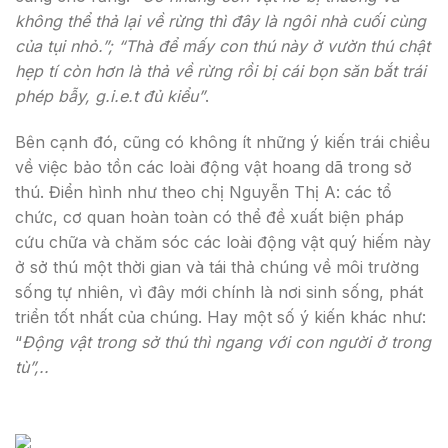
không thể thả lại về rừng thì đây là ngôi nhà cuối cùng
của tụi nhỏ.”; “Thà để mấy con thú này ở vườn thú chật
hẹp tí còn hơn là thả về rừng rồi bị cái bọn săn bắt trái
phép bẫy, g.i.e.t đủ kiểu”
.
Bên cạnh đó, cũng có không ít những ý kiến trái chiều
về việc bảo tồn các loài động vật hoang dã trong sở
thú. Điển hình như theo chị Nguyễn Thị A: các tổ
chức, cơ quan hoàn toàn có thể đề xuất biện pháp
cứu chữa và chăm sóc các loài động vật quý hiếm này
ở sở thú một thời gian và tái thả chúng về môi trường
sống tự nhiên, vì đây mới chính là nơi sinh sống, phát
triển tốt nhất của chúng. Hay một số ý kiến khác như:
“
Động vật trong sở thú thì ngang với con người ở trong
tù”,..