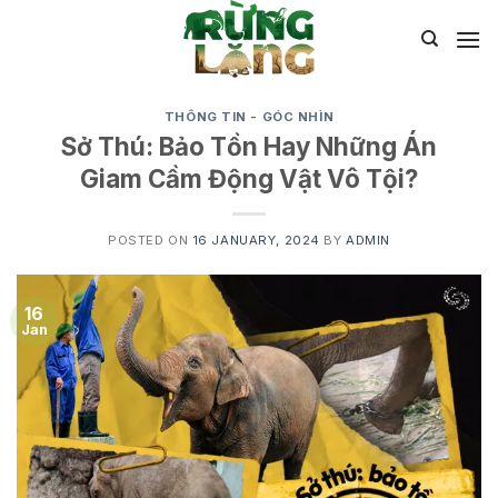
Skip
to
content
THÔNG TIN - GÓC NHÌN
Sở Thú: Bảo Tồn Hay Những Án
Giam Cầm Động Vật Vô Tội?
POSTED ON
16 JANUARY, 2024
BY
ADMIN
16
Jan