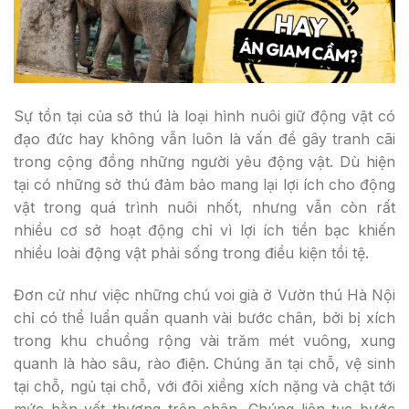
Sự tồn tại của sở thú là loại hình nuôi giữ động vật có
đạo đức hay không vẫn luôn là vấn đề gây tranh cãi
trong cộng đồng những người yêu động vật. Dù hiện
tại có những sở thú đảm bảo mang lại lợi ích cho động
vật trong quá trình nuôi nhốt, nhưng vẫn còn rất
nhiều cơ sở hoạt động chỉ vì lợi ích tiền bạc khiến
nhiều loài động vật phải sống trong điều kiện tồi tệ.
Đơn cử như việc những chú voi già ở Vườn thú Hà Nội
chỉ có thể luẩn quẩn quanh vài bước chân, bởi bị xích
trong khu chuồng rộng vài trăm mét vuông, xung
quanh là hào sâu, rào điện. Chúng ăn tại chỗ, vệ sinh
tại chỗ, ngủ tại chỗ, với đôi xiềng xích nặng và chật tới
mức hằn vết thương trên chân. Chúng liên tục bước