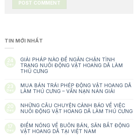
TIN MỚI NHẤT
GIẢI PHÁP NÀO ĐỂ NGĂN CHẶN TÌNH
24
Dec
TRẠNG NUÔI ĐỘNG VẬT HOANG DÃ LÀM
THÚ CƯNG
MUA BÁN TRÁI PHÉP ĐỘNG VẬT HOANG DÃ
23
Dec
LÀM THÚ CƯNG – VẤN NẠN NAN GIẢI
NHỮNG CÂU CHUYỆN CẢNH BÁO VỀ VIỆC
20
Dec
NUÔI ĐỘNG VẬT HOANG DÃ LÀM THÚ CƯNG
ĐIỂM NÓNG VỀ BUÔN BÁN, SĂN BẮT ĐỘNG
17
Dec
VẬT HOANG DÃ TẠI VIỆT NAM